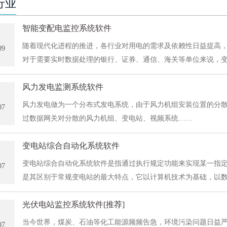
行业
智能变配电监控系统软件
随着现代化进程的推进，各行业对用电的需求及依赖性日益提高
09
对于需要实时数据处理的银行、证券、通信、海关等单位来说，
将对其造成的经济损失不可估量。目前许多配电房的管理人员不得不采
风力发电监测系统软件
风力发电做为一个分布式发电系统，由于风力机组安装位置的分
07
过数据网关对分散的风力机组、变电站、视频系统……
变电站综合自动化系统软件
变电站综合自动化系统软件是指通过执行规定功能来实现某一指
07
是其区别于常规变电站的最大特点，它以计算机技术为基础，以数
先进的计算机技术、现代电子技术、通信技术和信息处理技术等实
光伏电站监控系统软件[推荐]
制....
当今世界，煤炭、石油等化工能源频频告急，环境污染问题日益
07