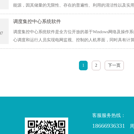
能源，因其储量的无限性、存在的普遍性、利用的清洁性以及实
光伏产业、积极开发太阳能、风能，在全球范围得到了空前重视
调度集控中心系统软件
分....
调度集控中心系统软件是全方位开放的基于Windows网络及操作系
07
心调度和运行人员实现电网监视、控制的人机界面，同时具有计
和事故追忆等应用功能。主要应用于国内县级调度中心实现对多
于中、小型地区的调度中心...
1
2
下一页
客服服务热线：
18666936331
周一