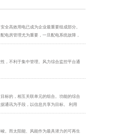
，安全高效用电已成为企业最重要组成部分。
变配电房管理尤为重要，一旦配电系统故障，
用24小时专人值班...
散性，不利于集中管理。风力综合监控平台通
定目标的，相互关联单元的组合。功能的综合
据通讯为手段，以信息共享为目标。 利用
现对变电站二次设备(包括继电保护、控
严峻。而太阳能、风能作为最具潜力的可再生