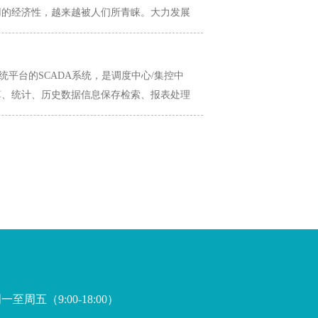
用的经济性，越来越被人们所青睐。大力发展
，已成为各国可持续发展战略的重要组成部
统平台的SCADA系统，是调度中心/集控中
算、统计、历史数据信息保存检索、报表处理
个受控站和电网的监视控制，同时也可以应用
至周五（9:00-18:00）