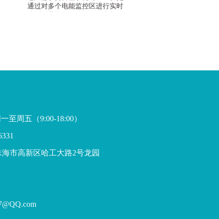
通过对多个电能监控区进行实时
监测，获取各个监控区的电能数
据信息。借助管理系统提高电能
的节能率，在产品生产条件满足
的前提下，降低各监控区域内的
设备功率，为其管理和节约能源
提供科学的手段，量化管理本身
的节能目标，降低单位产品的能
耗，提高综合经济效益。
至周五（9:00-18:00）
331
珠海市高新区哈工大路2号龙园
@QQ.com