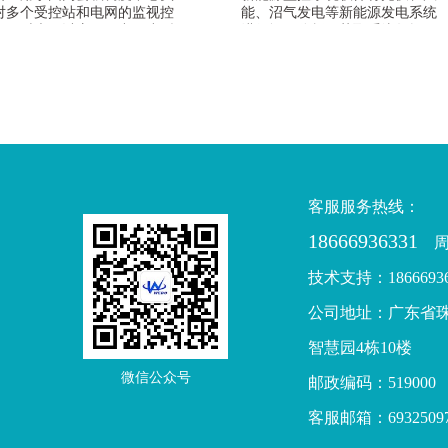
对多个受控站和电网的监视控
能、沼气发电等新能源发电系统
，同时也可以应用于中、小型
进行远程分析，获取系统数据、
地区的调度中心。
运行状况，对设备进行实时监控
和控制，通过各种样式的图表及
数据快速掌握电站的运行情况。
确保能源能耗系统软件安全可靠
和稳定运行。
客服服务热线：
18666936331
周一
技术支持：18666936
公司地址：广东省
智慧园4栋10楼
微信公众号
邮政编码：519000
客服邮箱：69325097