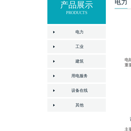
电力
产品展示
PRODUCTS
电力
工业
电
建筑
重
实
借
用电服务
询
气
设备在线
的
其他
主